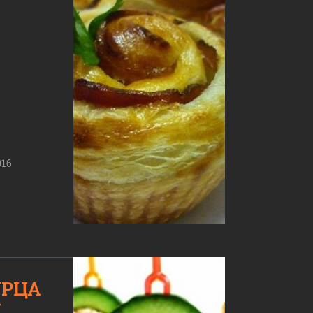
016
УРЦА
И