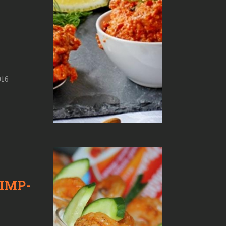
016
Я
IMP-