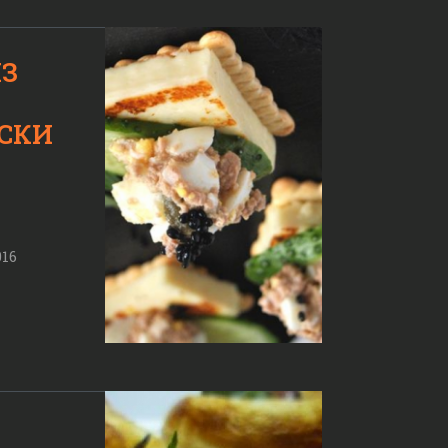
З
СКИ
016