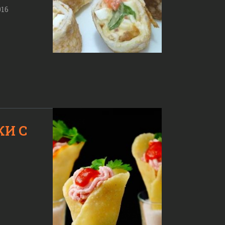
016
И С