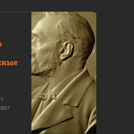
ю
чные
17
 2017