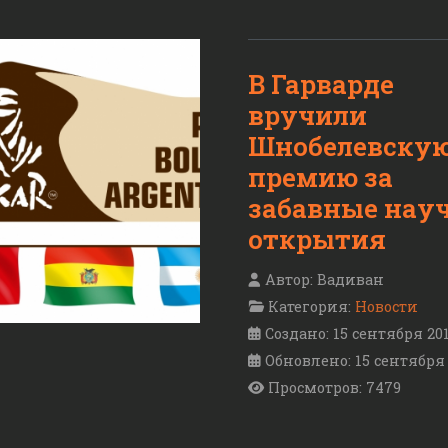
В Гарварде
вручили
Шнобелевску
премию за
забавные нау
открытия
Автор:
Вадиван
Категория:
Новости
Создано: 15 сентября 20
Обновлено: 15 сентября
Просмотров: 7479