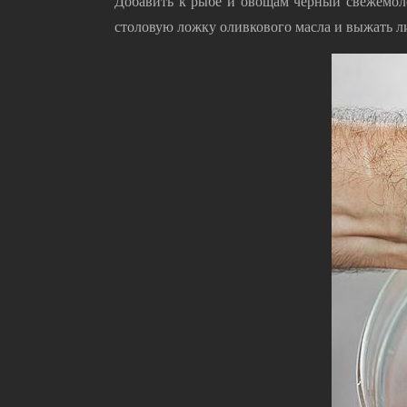
Добавить к рыбе и овощам черный свежемолот
столовую ложку оливкового масла и выжать л