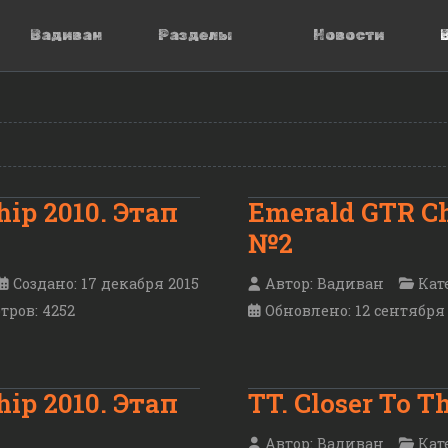
Вадиван
Разделы
Новости
ip 2010. Этап
Emerald GTR Ch
№2
Создано: 17 декабря 2015
Автор:
Вадиван
Кат
тров: 4252
Обновлено: 12 сентября
ip 2010. Этап
TT. Closer To T
Автор:
Вадиван
Кат