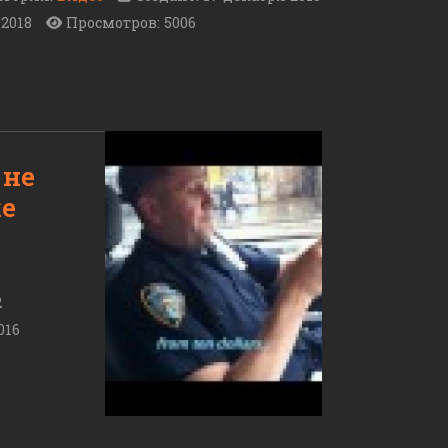
 2018
Просмотров: 5006
 не
ке
2
016