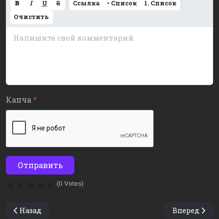
B
I
U
S
Ссылка
• Список
1. Список
Очистить
Капча
*
Отправить
(0 Votes)
Предыдущий: Правильное переключение скоростей
Следующий: 
Назад
Вперед