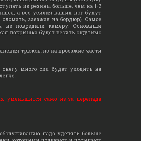
упать из резины больше, чем на 1-2
ншея, а все усилия ваших ног будут
сломать, заезжая на бордюр). Самое
ь, не повредили камеру. Основным
дская покрышка будет весить ощутимо
лнения трюков, но на проезжие части
 снегу много сил будет уходить на
легче.
ах уменьшится само из-за перепада
 обслуживанию надо уделять больше
дряни, которыми поливают и посыпают