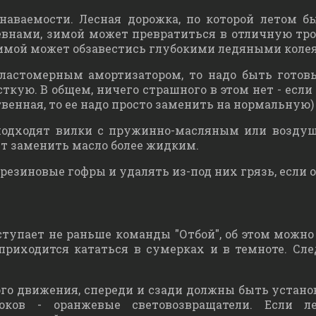
аваемости. Лесная дорожка, по которой летом б
внами, зимой может превратиться в отличную тропу
зимой может обзавестись глубокими ледяными колеям
эластомерным амортизатором, то надо быть готов
ткую. В общем, ничего страшного в этом нет - если 
твенная, то ее надо просто заменить на нормальную)
подходят вилки с пружинно-масляным или возду
ет заменить масло более жидким.
езиновые гофры и удалять из-под них грязь, если о
ступает не раньше команды "Отбой", об этом можно
 приходится кататься в сумерках и в темноте. Сле
ого движения, спереди и сзади должны быть устан
оков - оранжевые световозвращатели. Если 