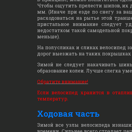
Чтобы ощутить прелести шипов, их 
мм. (Иначе при езде по снегу за в
расходоваться на рытье этой транш
пристальное внимание следует уд
недостатком такой самодельной покр
меньше).
На полусликах и сликах велосипед з
дорог выезжать на таких покрышках 
Зимой не следует накачивать шины
образование колеи. Лучше слегка уме
Обратите внимание!
Если велосипед хранится в отапли
температур.
Ходовая часть
Зимой все узлы велосипеда изнаши
времени. Сильнее всего страдает це