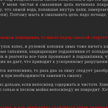
. У меня чистая и смазанная цепь начинала пок
, что зимой вода, попавшая внутрь цепи, замерзает
и). Поэтому мыть и смазывать цепь надо почаще, хот
аемом помещении, то масло перед смазкой следует 
тулок колес, и рулевой колонки зима тоже ничего 
ые сальники, защищающие подшипники от попадания
сок и реагенты все-таки проникают в подшипники, 
ник не дает, что приводит к ускоренному разрушен
я интенсивно, то раза два за зиму следует разобр
 и при необходимости заменить смазку.
о дольше, если велосипед содержать в чистоте. Кон
 с солью и песком мойка велосипеду не повредит. Хот
стеет, и ход велосипеда становится более тяжелы