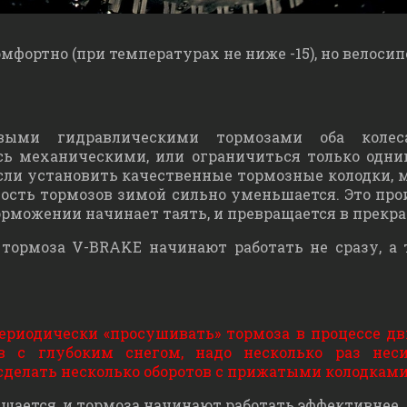
фортно (при температурах не ниже -15), но велосипе
выми гидравлическими тормозами оба колес
сь механическими, или ограничиться только одн
если установить качественные тормозные колодки, 
ность тормозов зимой сильно уменьшается. Это про
орможении начинает таять, и превращается в прекр
 тормоза V-BRAKE начинают работать не сразу, а т
риодически «просушивать» тормоза в процессе движ
в с глубоким снегом, надо несколько раз нес
 сделать несколько оборотов с прижатыми колодками
чищается, и тормоза начинают работать эффективнее.