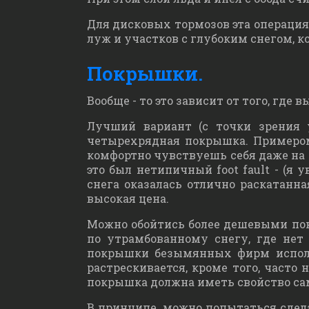
Для дисковых тормозов эта операция
луж и участков с глубоким снегом, 
Покрышки.
Вообще - то это зависит от того, где 
Лучший вариант (с точки зрения 
четырехрядная покрышка. Примером
комфортно чувствуешь себя даже на н
это был нетипичный foot fault - (я 
снега оказалась отлично раскатанн
высокая цена.
Можно обойтись более дешевыми пок
по утрамбованному снегу, где не
покрышки безымянных фирм использ
растрескивается, кроме того, часто
покрышка должна иметь свойство с
В принципе, можно попытаться сде