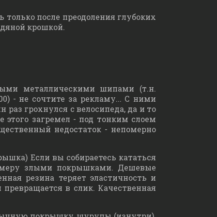
ь только после преодоления глубоких
едяной крошкой.
тыми металлическими шипами (т.н.
- не сочтите за рекламу... С ними
 раз грохнулся с велосипеда, да и то
ле этого загремел - под тонким слоем
ущественный недостаток - непомерно
ышка) Если вы собираетесь кататься
в меру злыми покрышками. Дешевые
нная резина теряет эластичность и
и превращается в слик. Качественная
бычную покрышку шурупы (изнутри).