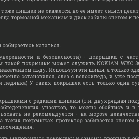
 тоже лишней не окажется, но ее имеет смысл делат
когда тормозной механизм и диск забиты снегом и л
вы собираетесь кататься.
уверенности и безопасности) - покрышки с час
 такой покрышки может служить NOKIAN WXC 300) 
акатанном льду. Используя эти шины, я только один
уверенно остановился, слез с велосипеда, и уже пос
ая ледянка) У таких покрышек есть только один с
рышками с редкими шипами (т.н. двухрядная покр
т обледеневших участков, то можно обойтись и 
овать не рекомендуется - на морозе некачестве
 на таких покрышках протектор забивается снегом 
амоочищения.
лать шипованную покрышку и самому, ввернув в о