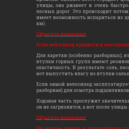
улицы, она ржавеет и очень быстро
лесных дорог. Это происходит потому
имеет возможность испариться из цеп
км).
Обратите внимание!
Если велосипед хранится в неотаплив
Для каретки (особенно разборных), в
втулки горных групп имеют резинов
эластичность. В результате соль, пе
вот выпустить влагу из втулки саль
Если зимой велосипед эксплуатируетс
разборная) для осмотра подшипников
Ходовая часть прослужит значительн
он не загрязнится, а вот после улицы
Обратите внимание!
На морозе смазка в подшипниках гу