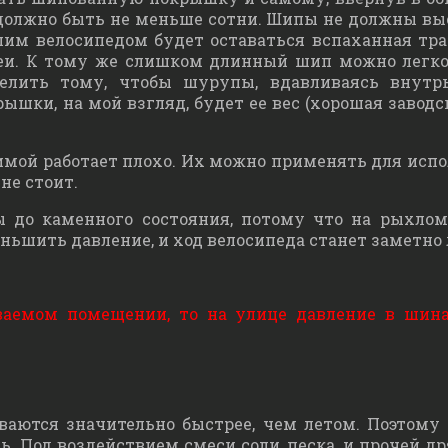
должно быть не меньше сотни. Шипы не должны выст
ашим велосипедом будет оставаться вспаханная тра
еи. К тому же слишком длинный шип можно легко 
елить тому, чтобы шурупы, вдавливаясь внутр
ышки, на мой взгляд, будет ее вес (хорошая заво
имой работает плохо. Их можно применять для испо
не стоит.
 до каменного состояния, потому что на рыхлом
ньшить давление, и ход велосипеда станет заметно 
ваемом помещении, то на улице давление в шин
ваются значительно быстрее, чем летом. Поэтому
пь. Под воздействием смеси соли, песка, и прочей 