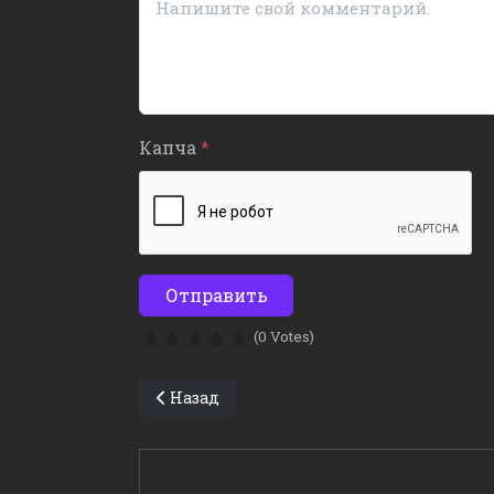
Капча
*
Отправить
(0 Votes)
Предыдущий: Радио Питер FM
Назад