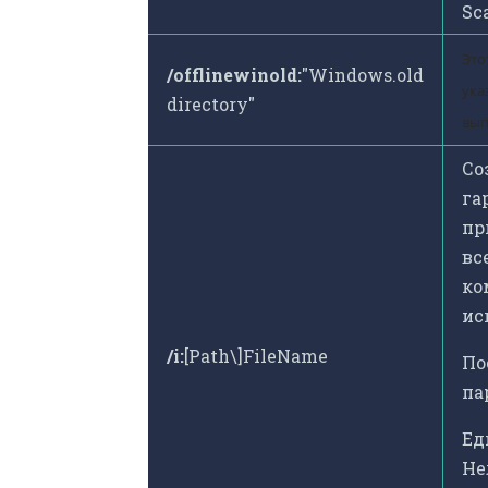
Sc
Это
/offlinewinold:
"Windows.old
ука
directory"
вып
Со
га
пр
вс
ко
ис
/i:
[Path\]FileName
По
па
Ед
Не