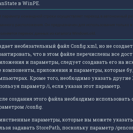
anState в WinPE.
т параметр командной строки осуществляет переход в автономный ре
занного расположения. Он предназначен для использования только в 
олняется перенос данных из каталога Windows.old.
здает необязательный файл Config.xml, но не созда
рантировать, что в этом файле перечислены все дос
иложения и параметры, следует создавать его на и
е компоненты, приложения и параметры, которые б
мпьютерах. Кроме того, необходимо указать другие
пользуя параметр /i, если указан этот параметр.
сле создания этого файла необходимо использовать с
раметром /config.
инственные параметры, которые вы можете указать с э
льзя задавать StorePath, поскольку параметр /gencon