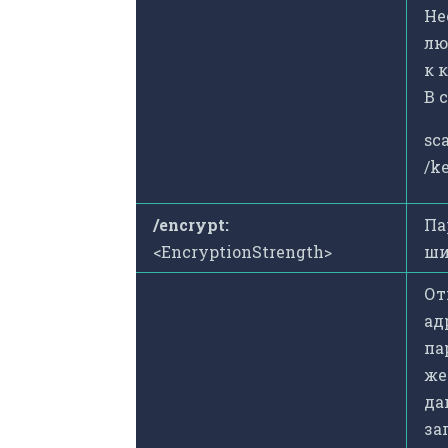
Не
лю
к 
В 
sc
/k
/encrypt:
Па
<EncryptionStrength>
ши
От
ад
па
же
да
за