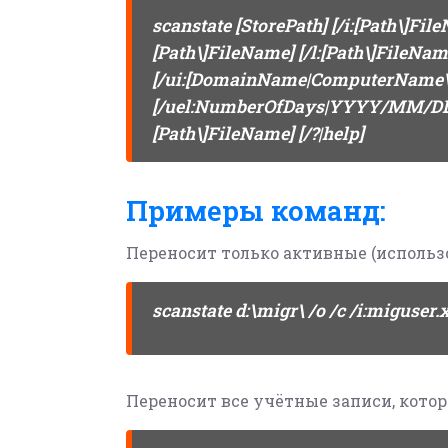
scanstate [StorePath] [/i:[Path\]Fil
[Path\]FileName] [/l:[Path\]FileName
[/ui:[DomainName|ComputerName
[/uel:NumberOfDays|YYYY/MM/DD|0] 
[Path\]FileName] [/?|help]
Примеры команд:
Переносит только активные (использ
scanstate d:\migr\ /o /c /i:miguse
Переносит все учётные записи, котор