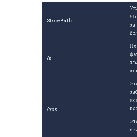
Ук
St
StorePath
за
бо
Не
фа
/o
хр
ко
Эт
за
ис
во
/vsc
Эт
со