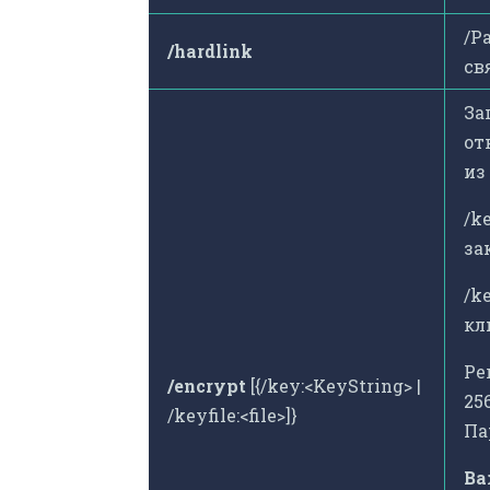
/Р
/hardlink
св
За
от
из
/k
за
/k
кл
Ре
/encrypt
[{/key:<KeyString> |
25
/keyfile:<file>]}
Па
Ва