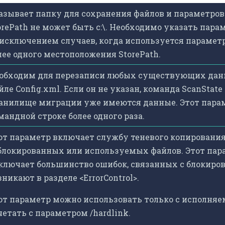
азывает папку для сохранения файлов и параметров
orePath не может быть c:\. Необходимо указать парам
 исключением случаев, когда используется параметр
лее одного местоположения StorePath.
обходим для перезаписи любых существующих дан
йле Config.xml. Если он не указан, команда ScanState
анилище миграции уже имеются данные. Этот парам
мандной строке более одного раза.
от параметр включает службу теневого копирования
блокированных или используемых файлов. Этот пар
ключает большинство ошибок, связанных с блокиров
зникают в разделе <ErrorControl>.
от параметр можно использовать только с исполняе
четать с параметром /hardlink.