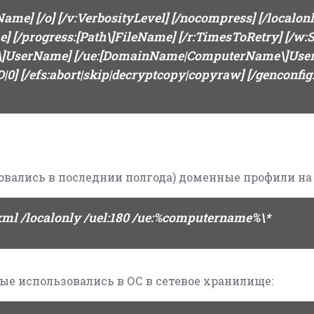
eName] [/o] [/v:VerbosityLevel] [/nocompress] [/localon
] [/progress:[Path\]FileName] [/r:TimesToRetry] [/w:Se
\]UserName] [/ue:[DomainName|ComputerName\]Use
[/efs:abort|skip|decryptcopy|copyraw] [/genconfig:
овались в последнии полгода) доменные профили на 
r.xml /localonly /uel:180 /ue:%computername%\*
ые использовались в ОС в сетевое хранилище: