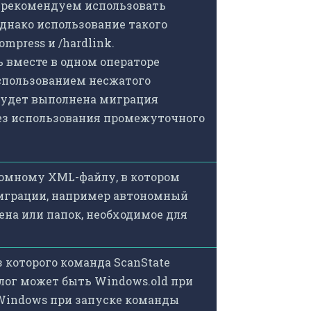
ы рекомендуем использовать
днако использование такого
press и /hardlink.
ь вместе в одном операторе
спользованием несжатого
 будет выполнена миграция
без использования промежуточного
номному XML-файлу, в котором
играции, например автономный
ена или папок, необходимое для
 которого команда ScanState
лог может быть Windows.old при
 Windows при запуске команды