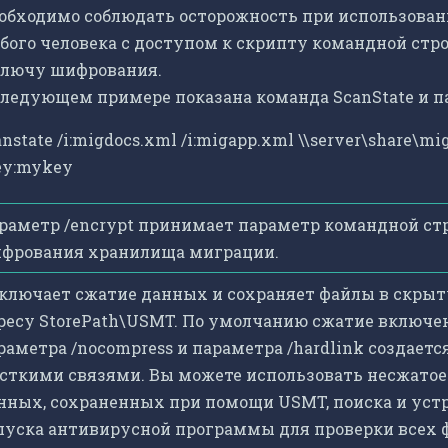
обходимо соблюдать осторожность при использовани
бого человека с доступом к скрипту командной стро
ключу шифрования.
следующем примере показана команда ScanState и па
anstate /i:migdocs.xml /i:migapp.xml \\server\share\mi
ey:mykey
раметр /encrypt принимает параметр командной ст
фрования хранилища миграции.
ключает сжатие данных и сохраняет файлы в скрыту
ресу StorePath\USMT. По умолчанию сжатие включе
раметра /nocompress и параметра /hardlink создает
сткими связями. Вы можете использовать несжатое
нных, сохраненных при помощи USMT, поиска и уст
пуска антивирусной программы для проверки всех ф