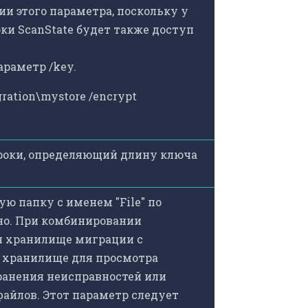
и этого параметра, поскольку у
ки ScanState будет также доступ
раметр /key.
gration\mystore /encrypt
роки, определяющий длину ключа
ю папку с именем "File" по
но. При комбинировании
ся хранилище миграции с
 хранилище для просмотра
ранения неисправностей или
айлов. Этот параметр следует