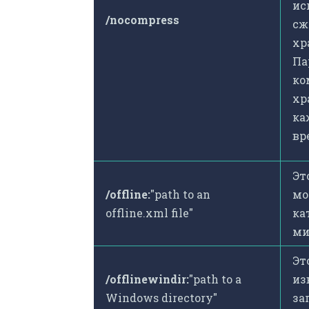
ис
/nocompress
сж
хр
Па
ко
хр
ка
вр
Эт
/offline:
"path to an
мо
offline.xml file"
ка
ми
Эт
/offlinewindir:
"path to a
из
Windows directory"
за