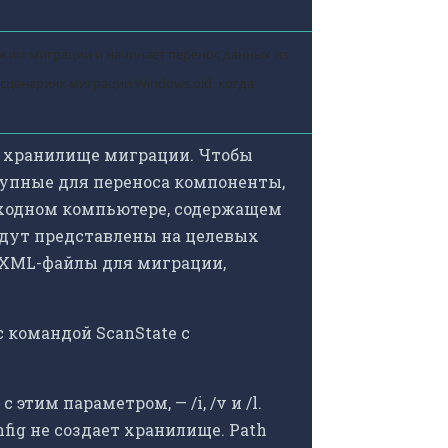
жим миграции и начинает перенос данных из
сценариях миграции Windows.old, когда
ет хранилище миграции. Чтобы
тупные для переноса компоненты,
сходном компьютере, содержащем
удут представлены на целевых
 XML-файлы для миграции,
 командой ScanState с
тим параметром, — /i, /v и /l.
fig не создает хранилище. Path