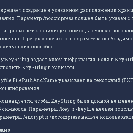
азрешает создание в указанном расположении хра
язями. Параметр /nocompress должен быть указан с 
шифровывает хранилище с помощью указанного кл
ключено. При указании этого параметра необходим
 следующих способов.
ey:KeyString задает ключ шифрования. Если в KeyStr
ключить KeyString в кавычки.
eyfile:FilePathAndName указывает на текстовый (TXT
юч шифрования.
комендуется, чтобы KeyString была длиной не менее
6 символов. Параметры /key и /keyfile нельзя испол
раметры /encrypt и /nocompress нельзя использоват
жно