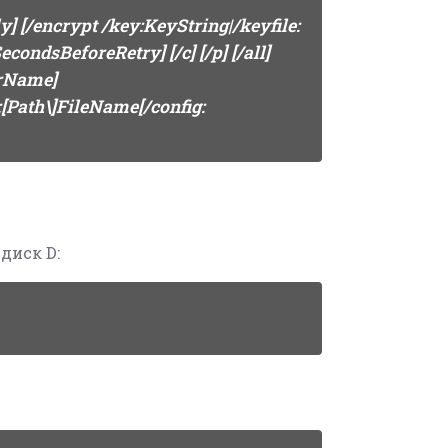
ly] [/encrypt /key:KeyString|/keyfile:
condsBeforeRetry] [/c] [/p] [/all]
rName]
[Path\]FileName[/config:
диск D: