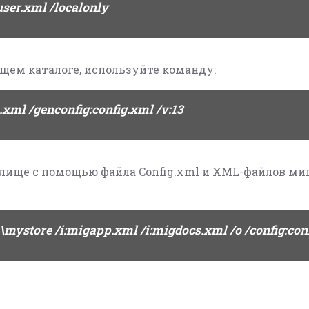
guser.xml /localonly
ущем каталоге, используйте команду:
.xml /genconfig:config.xml /v:13
лище с помощью файла Config.xml и XML-файлов ми
\mystore /i:migapp.xml /i:migdocs.xml /o /config:con