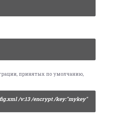
грации, принятых по умолчанию,
fig.xml /v:13 /encrypt /key:"mykey"