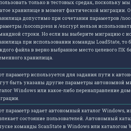
пользовать только в тестовых средах, поскольку м
атое хранилище в момент фактической миграции. О
анилища допустимо при сочетании параметров /nocom
раметры /nocompress и /encrypt нельзя использоват
мандной строки. Но если вы выберите миграцию с и
анилища при использовании команды LoadState, то
ждого файла в верно выбранное место целевого ПК 
еменного хранилища.
от параметр используется для задания пути к авто
гут быть указаны другие параметры автономной м
талог Windows или какое-либо перенаправление дом
грации.
от параметр задает автономный каталог Windows, из
влекает состояние пользователей. Автономный ката
пуске команды ScanState в Windows или каталогом