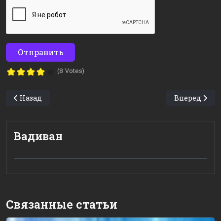
Отправить
(8 Votes)
Предыдущий: Как посмотреть аппаратную часть Linu
Следующий: 
Назад
Вперед
Вадиван
Связанные статьи