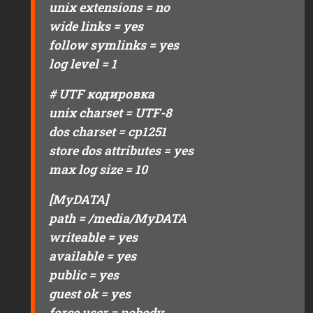
unix extensions = no
wide links = yes
follow symlinks = yes
log level = 1
# UTF кодировка
unix charset = UTF-8
dos charset = cp1251
store dos attributes = yes
max log size = 10
[MyDATA]
path = /media/MyDATA
writeable = yes
available = yes
public = yes
guest ok = yes
force user = nobody