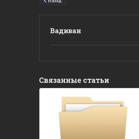
Предыдущий: Обновление версии Fedora L
Назад
Вадиван
Связанные статьи