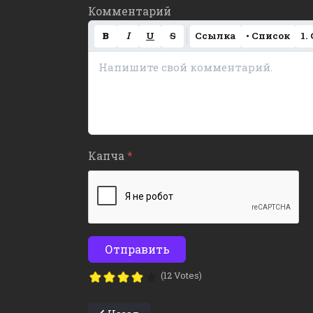
Комментарий
B
I
U
S
Ссылка
• Список
1.
Капча
*
Отправить
(12 Votes)