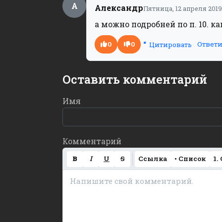
А
Александр
Пятница, 12 апреля 2019
а можно подробней по п. 10. 
0
0
Ответи
Цитировать
Оставить комментарий
Имя
Комментарий
B
I
U
S
Ссылка
• Список
1.