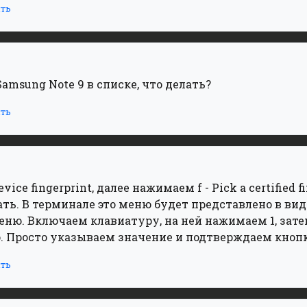
ть
amsung Note 9 в списке, что делать?
ть
vice fingerprint, далее нажимаем f - Pick a certified f
ь. В терминале это меню будет представлено в виде
еню. Включаем клавиатуру, на ней нажимаем 1, затем 
Просто указываем значение и подтверждаем кнопк
ть