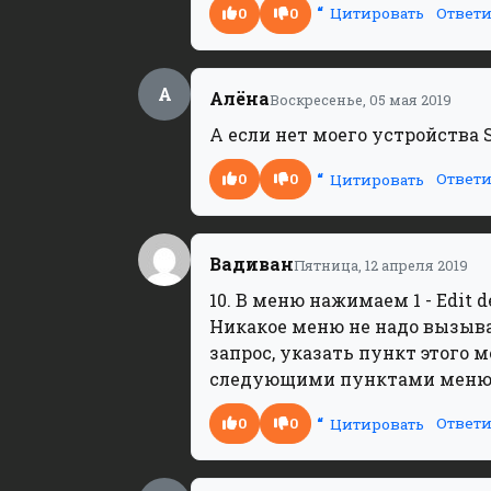
0
0
Ответи
Цитировать
А
Алёна
Воскресенье, 05 мая 2019
А если нет моего устройства S
0
0
Ответи
Цитировать
Вадиван
Пятница, 12 апреля 2019
10. В меню нажимаем 1 - Edit de
Никакое меню не надо вызыват
запрос, указать пункт этого м
следующими пунктами меню. 
0
0
Ответи
Цитировать