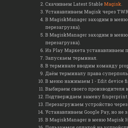
Скачиваем Latest Stable
Magisk
.
Устанавливаем Magisk через TWR
В MagiskManager заходим в меню 
перезагрузка).
В MagiskManager заходим в меню 
перезагрузка).
Из Play Маркета устанавливаем п
Запускаем терминал.
В терминале вводим команду prop
Даём терминалу права суперполь
В меню нажимаем 1 - Edit device fin
Выбираем своего производителя и
Подтверждаем замену fingerprin
Перезагружаем устройство через 
Устанавливаем Google Pay, но не 
В MagiskManager в меню Magisk Hi
Пользуемся оплатой на устройств