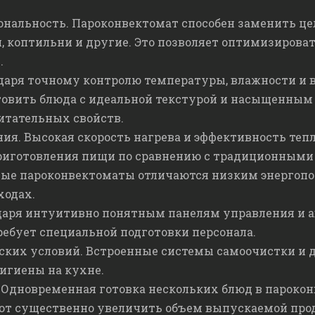
нальность. Пароконвектомат способен заменить це
, коптильни и другие. Это позволяет оптимизирова
.
даря точному контролю температуры, влажности и 
овить блюда с идеальной текстурой и насыщенным
итательных свойств.
я. Высокая скорость нагрева и эффективность тепл
риготовления пищи по сравнению с традиционными
ые пароконвектоматы отличаются низким энергопот
ходах.
одаря интуитивно понятным панелям управления и
ребует специальной подготовки персонала.
ских условий. Встроенные системы самоочистки и
игиены на кухне.
Одновременная готовка нескольких блюд в парокон
ют существенно увеличить объем выпускаемой про