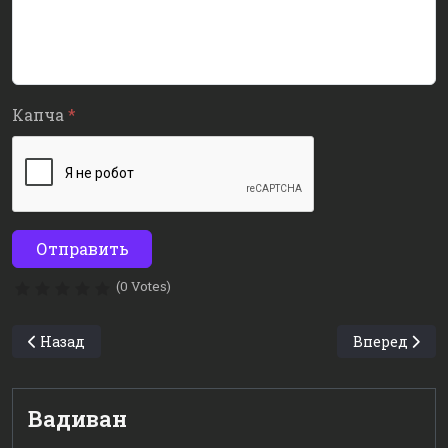
Капча
*
Отправить
(0 Votes)
Предыдущий: Volvo: система обнаружения велосипедис
Следующий: 
Назад
Вперед
Вадиван